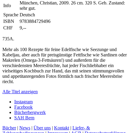
München, Christian, 2009. 26 cm. 320 S. Geb. Zustand:
Info
sehr gut.
Sprache
Deutsch
ISBN
9783884729496
CHF
9,--
735A.
Mehr als 100 Rezepte für feine Edelfische wie Seezunge und
Kabeljau, aber auch für preisgünstige Fettfische wie Sardinen oder
Makrelen (Omega-3-Fettsäuren!) und außerdem für die
verschiedensten Meeresfrüchte, hat jeder Fischliebhaber ein
vielseitiges Kochbuch zur Hand, das mit seinen stimmungsvollen
und appetitanregenden Fotos förmlich nach frischer Meeresbrise
riecht.
Alle Titel anzeigen
Instagram
Facebook
Bücherbergwerk
SAH Bern
Bücher
|
News
|
Über uns
|
Kontakt
|
Liefer- &