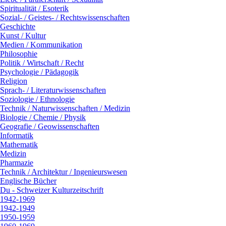
Spiritualität / Esoterik
Sozial- / Geistes- / Rechtswissenschaften
Geschichte
Kunst / Kultur
Medien / Kommunikation
Philosophie
Politik / Wirtschaft / Recht
Psychologie / Pädagogik
Religion
Sprach- / Literaturwissenschaften
Soziologie / Ethnologie
Technik / Naturwissenschaften / Medizin
Biologie / Chemie / Physik
Geografie / Geowissenschaften
Informatik
Mathematik
Medizin
Pharmazie
Technik / Architektur / Ingenieurswesen
Englische Bücher
Du - Schweizer Kulturzeitschrift
1942-1969
1942-1949
1950-1959