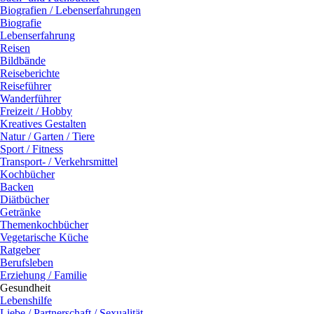
Biografien / Lebenserfahrungen
Biografie
Lebenserfahrung
Reisen
Bildbände
Reiseberichte
Reiseführer
Wanderführer
Freizeit / Hobby
Kreatives Gestalten
Natur / Garten / Tiere
Sport / Fitness
Transport- / Verkehrsmittel
Kochbücher
Backen
Diätbücher
Getränke
Themenkochbücher
Vegetarische Küche
Ratgeber
Berufsleben
Erziehung / Familie
Gesundheit
Lebenshilfe
Liebe / Partnerschaft / Sexualität