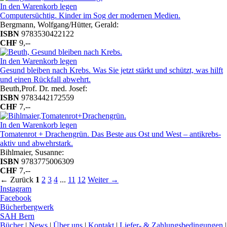
In den Warenkorb legen
Computersüchtig. Kinder im Sog der modernen Medien.
Bergmann, Wolfgang/Hütter, Gerald:
ISBN
9783530422122
CHF
9,--
In den Warenkorb legen
Gesund bleiben nach Krebs. Was Sie jetzt stärkt und schützt, was hilft
und einen Rückfall abwehrt.
Beuth,Prof. Dr. med. Josef:
ISBN
9783442172559
CHF
7,--
In den Warenkorb legen
Tomatenrot + Drachengrün. Das Beste aus Ost und West – antikrebs-
aktiv und abwehrstark.
Bihlmaier, Susanne:
ISBN
9783775006309
CHF
7,--
← Zurück
1
2
3
4
...
11
12
Weiter →
Instagram
Facebook
Bücherbergwerk
SAH Bern
Bücher
|
News
|
Über uns
|
Kontakt
|
Liefer- & Zahlungsbedingungen
|