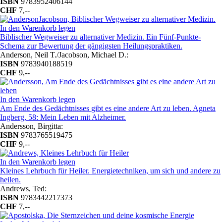
ISBN
9783952406144
CHF
7,--
In den Warenkorb legen
Biblischer Wegweiser zu alternativer Medizin. Ein Fünf-Punkte-
Schema zur Bewertung der gängigsten Heilungspraktiken.
Anderson, Neil T./Jacobson, Michael D.:
ISBN
9783940188519
CHF
9,--
In den Warenkorb legen
Am Ende des Gedächtnisses gibt es eine andere Art zu leben. Agneta
Ingberg, 58: Mein Leben mit Alzheimer.
Andersson, Birgitta:
ISBN
9783765519475
CHF
9,--
In den Warenkorb legen
Kleines Lehrbuch für Heiler. Energietechniken, um sich und andere zu
heilen.
Andrews, Ted:
ISBN
9783442217373
CHF
7,--