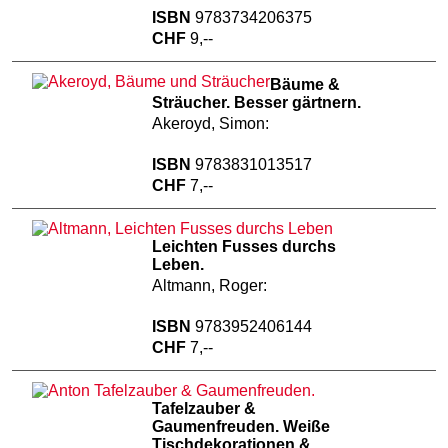
ISBN
9783734206375
CHF
9,--
Bäume &
Sträucher. Besser gärtnern.
Akeroyd, Simon:
ISBN
9783831013517
CHF
7,--
Leichten Fusses durchs
Leben.
Altmann, Roger:
ISBN
9783952406144
CHF
7,--
Tafelzauber &
Gaumenfreuden. Weiße
Tischdekorationen &